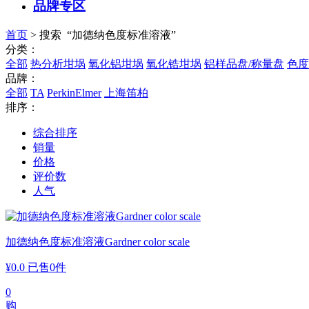
品牌专区
首页
> 搜索 “加德纳色度标准溶液”
分类：
全部
热分析坩埚
氧化铝坩埚
氧化锆坩埚
铝样品盘/称量盘
色度
品牌：
全部
TA
PerkinElmer
上海笛柏
排序：
综合排序
销量
价格
评价数
人气
加德纳色度标准溶液Gardner color scale
¥
0.0
已售0件
0
购