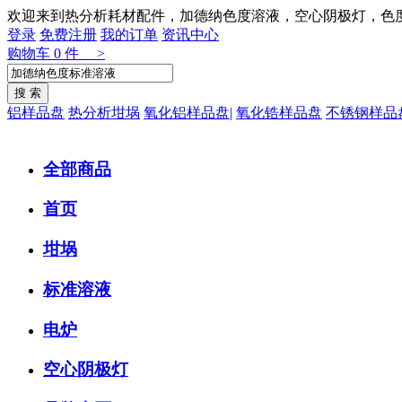
欢迎来到热分析耗材配件，加德纳色度溶液，空心阴极灯，色
登录
免费注册
我的订单
资讯中心
购物车
0
件 >
铝样品盘
热分析坩埚
氧化铝样品盘|
氧化锆样品盘
不锈钢样品
全部商品
首页
坩埚
标准溶液
电炉
空心阴极灯